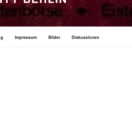
ng
Impressum
Bilder
Diskussionen
Es geht weiter.
Am 13.11.2026, am 18.6.2027
und 12.11.2
Uhr
feiern wir wieder mit der Musik von
(Etwas Neueres ist auch dabei.). Wie imme
und wie so lange gewünscht in allen Räu
Der Eintrittspreis wird wieder 15€ Abend
Vorverkauf. Sollte da sich was ändern,